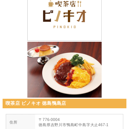
喫茶店 ピノキオ 徳島鴨島店
〒776-0004
住所
徳島県吉野川市鴨島町中島字大止467-1