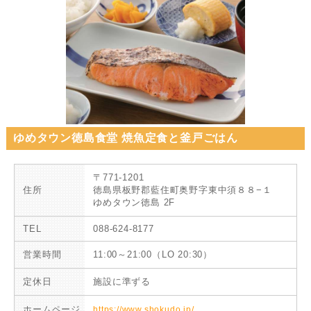
ゆめタウン徳島食堂 焼魚定食と釜戸ごはん
〒771-1201
住所
徳島県板野郡藍住町奥野字東中須８８−１
ゆめタウン徳島 2F
TEL
088-624-8177
営業時間
11:00～21:00（LO 20:30）
定休日
施設に準ずる
ホームページ
https://www.shokudo.jp/