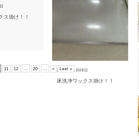
2日
クス掛け！！
...
...
11
12
20
»
Last »
2020年01月08日
床洗浄ワックス掛け！！